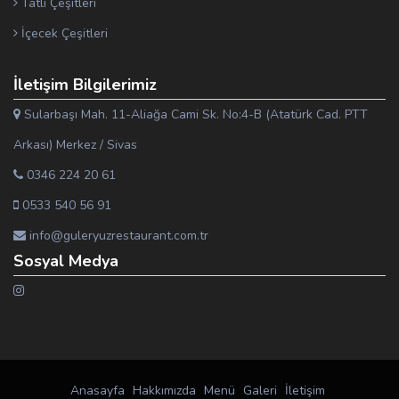
Tatlı Çeşitleri
İçecek Çeşitleri
İletişim Bilgilerimiz
Sularbaşı Mah. 11-Aliağa Cami Sk. No:4-B (Atatürk Cad. PTT
Arkası) Merkez / Sivas
0346 224 20 61
0533 540 56 91
info@guleryuzrestaurant.com.tr
Sosyal Medya
Anasayfa
Hakkımızda
Menü
Galeri
İletişim